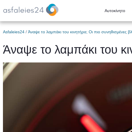
Αυτοκίνητο
Asfaleies24
/
Άναψε το λαμπάκι του κινητήρα; Οι πιο συνηθισμένες β
Άναψε το λαμπάκι του κι