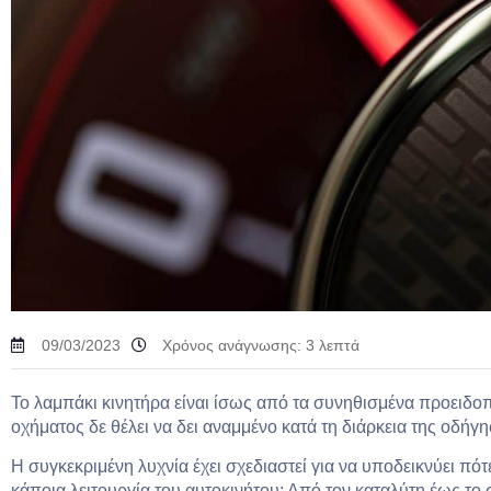
09/03/2023
Χρόνος ανάγνωσης:
3
λεπτά
Το λαμπάκι κινητήρα είναι ίσως από τα συνηθισμένα προειδοπ
οχήματος δε θέλει να δει αναμμένο κατά τη διάρκεια της οδήγη
Η συγκεκριμένη λυχνία έχει σχεδιαστεί για να υποδεικνύει πό
κάποια λειτουργία του αυτοκινήτου: Από τον καταλύτη έως το