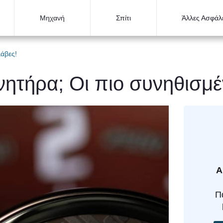
Μηχανή
Σπίτι
Άλλες Ασφάλε
λάβες!
νητήρα; Οι πιο συνηθισμέ
Α
Π