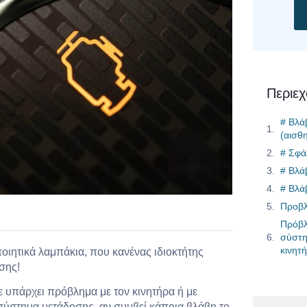
Περιε
# Βλά
(αισθ
# Σφά
# Βλά
# Βλά
Προβλ
Πρόβλ
σύστη
κινητ
οιητικά λαμπάκια, που κανένας ιδιοκτήτης
σης!
τε υπάρχει πρόβλημα με τον κινητήρα ή με
 σύστημα μετάδοσης, αν συμβεί κάποια βλάβη το