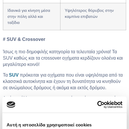
Ιδανικά για κίνηση μέσα
Υψηλότερος θόρυβος στην
στην πόλη αλλά και
καμπίνα επιβατών
ταξίδια
#
SUV &
Crossover
Ίσως η πιο δημοφιλής κατηγορία τα τελευταία χρόνια! Τα
SUV καθώς και τα crossover οχήματα κερδίζουν ολοένα και
μεγαλύτερο κοινό!
Τα
SUV
πρόκειται για οχήματα που είναι υψηλότερα από τα
κλασσικά αυτοκίνητα και έχουν τη δυνατότητα να κινηθούν
σε ανώμαλους δρόμους ή ακόμα και εκτός δρόμου.
Από την άλλη, τα crossover αυτοκίνητα είναι μικρομεσαία
μοντέλα που έχουν υψηλότερη απόσταση από το έδαφος σε
σχέση με την κανονική έκδοση.
Αυτή η ιστοσελίδα χρησιμοποιεί cookies
Πλεονεκτήματα
Μειονεκτήματα