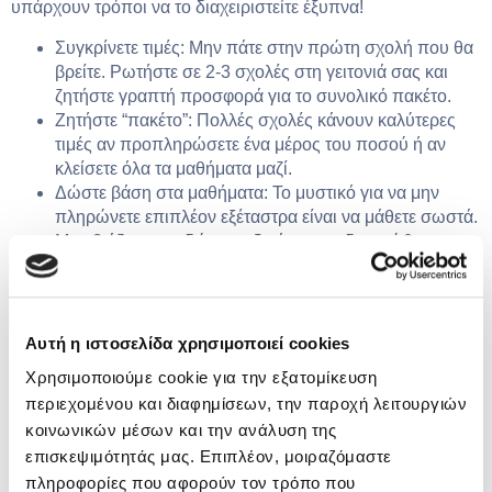
υπάρχουν τρόποι να το διαχειριστείτε έξυπνα!
Συγκρίνετε τιμές: Μην πάτε στην πρώτη σχολή που θα
βρείτε. Ρωτήστε σε 2-3 σχολές στη γειτονιά σας και
ζητήστε γραπτή προσφορά για το συνολικό πακέτο.
Ζητήστε “πακέτο”: Πολλές σχολές κάνουν καλύτερες
τιμές αν προπληρώσετε ένα μέρος του ποσού ή αν
κλείσετε όλα τα μαθήματα μαζί.
Δώστε βάση στα μαθήματα: Το μυστικό για να μην
πληρώνετε επιπλέον εξέταστρα είναι να μάθετε σωστά.
Μην βιάζεστε να δώσετε εξετάσεις αν δεν νιώθετε
έτοιμοι. Ένα ή δύο έξτρα μαθήματα (που κοστίζουν
20€-25€) είναι προτιμότερα από το να αποτύχετε και να
πληρώσετε ξανά 100€ για επανεξέταση!
Αυτή η ιστοσελίδα χρησιμοποιεί cookies
Χρησιμοποιούμε cookie για την εξατομίκευση
Η επένδυση στην ασφάλειά σας
περιεχομένου και διαφημίσεων, την παροχή λειτουργιών
κοινωνικών μέσων και την ανάλυση της
Αν προσθέσουμε όλα τα παραπάνω, το συνολικό κόστος για
επισκεψιμότητάς μας. Επιπλέον, μοιραζόμαστε
ένα
δίπλωμα οδήγησης
στην Ελλάδα σήμερα κυμαίνεται
πληροφορίες που αφορούν τον τρόπο που
συνήθως μεταξύ
700€ και 900€
. Ναι, είναι ένα σεβαστό