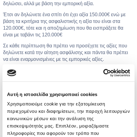
δηλώσει, αλλά με βάση την εμπορική αξία.
Έτσι αν δηλώνετε ένα σπίτι ότι έχει αξία 150.000€ ενώ με
βάση τα κριτήρια της ασφαλιστικής η αξία του είναι στα
120.000€, τότε και η αποζημίωση που θα εισπράξετε θα
είναι με ταβάνι τις 120.000€
Σε κάθε περίπτωση θα πρέπει να προσέχετε τις αξίες που
δηλώνετε κατά την αίτηση ασφάλισης και πάντα θα πρέπει
να είναι εναρμονισμένες με τις εμπορικές αξίες.
Το asfaleies24 είναι δίπλα σας για κάθε απορία σχετικά με
την εμπορική αξία του οχήματός ή της κατοικίας σας, έτσι
ώστε να αποφύγετε φαινόμενα υπασφάλισης ή
υπερασφάλισης. Αναζητήστε στην ιστοσελίδα μας την
Αυτή η ιστοσελίδα χρησιμοποιεί cookies
καλύτερη ασφάλεια αυτοκινήτου
συγκρίνοντας τιμές
Χρησιμοποιούμε cookie για την εξατομίκευση
ανάμεσα στις μεγαλύτερες ασφαλιστικές εταιρείες και
επιλέγοντας αυτήν που ταιριάζει στις δικές σας ανάγκες!
περιεχομένου και διαφημίσεων, την παροχή λειτουργιών
κοινωνικών μέσων και την ανάλυση της
Πέρα από ασφάλεια αυτοκινήτου, στο asfaleies24 θα βρείτε
επισκεψιμότητάς μας. Επιπλέον, μοιραζόμαστε
ακόμα ασφάλεια μηχανής, ασφάλεια σπιτιού καθώς και
πληροφορίες που αφορούν τον τρόπο που
ασφάλεια σκάφους
στις καλύτερες τιμές της αγοράς και με