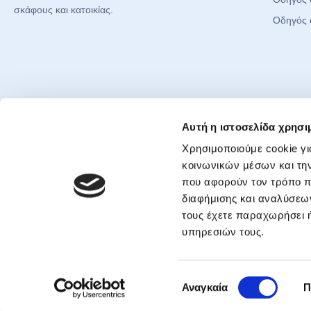
σκάφους και κατοικίας.
Οδηγός 
Έγγραφα & Πληροφορίες
Social
Αυτή η ιστοσελίδα χρησι
Πολιτική Απορρήτου
Χρησιμοποιούμε cookie γι
Face
Cookie Policy
κοινωνικών μέσων και τη
Inst
που αφορούν τον τρόπο π
Προσυμβατική ενημέρωση
TikT
διαφήμισης και αναλύσεων
Δήλωση Προσβασιμότητας
YouT
τους έχετε παραχωρήσει ή
Όροι χρήσης
υπηρεσιών τους.
Twitt
Επιλογή
Αναγκαία
Π
© 2020 – 2026 A
συγκατάθεσης