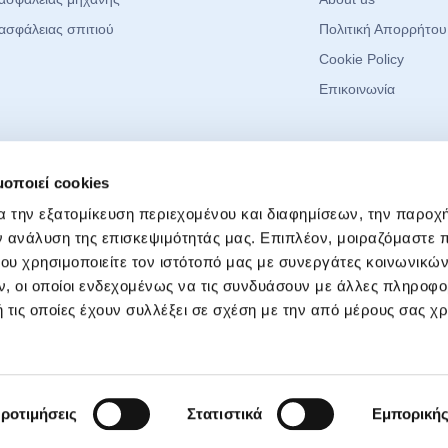
ασφάλειας σπιτιού
Πολιτική Απορρήτου
Cookie Policy
Επικοινωνία
 Media
Μείνετε Ενημερ
μοποιεί cookies
Νέα, συμβουλές και 
α την εξατομίκευση περιεχομένου και διαφημίσεων, την παροχ
book
ν ανάλυση της επισκεψιμότητάς μας. Επιπλέον, μοιραζόμαστε 
agram
ου χρησιμοποιείτε τον ιστότοπό μας με συνεργάτες κοινωνικώ
ok
Επιθυμώ να λαμ
, οι οποίοι ενδεχομένως να τις συνδυάσουν με άλλες πληροφο
Χρήσιμες Συμβουλ
ube
 τις οποίες έχουν συλλέξει σε σχέση με την από μέρους σας χ
της Money Mark
για πολιτική απ
er (X)
ροτιμήσεις
Στατιστικά
Εμπορική
sfaleies24.gr – Online Ασφάλειες | Money Market A.E.