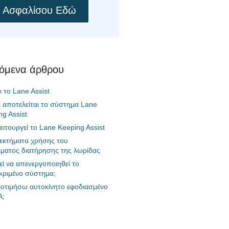
Ασφαλίσου Εδώ
χόμενα άρθρου
αι το Lane Assist
ι αποτελείται το σύστημα Lane
ng Assist
ειτουργεί το Lane Keeping Assist
εκτήματα χρήσης του
ματος διατήρησης της λωρίδας
ί να απενεργοποιηθεί το
κριμένο σύστημα;
οτιμήσω αυτοκίνητο εφοδιασμένο
A;