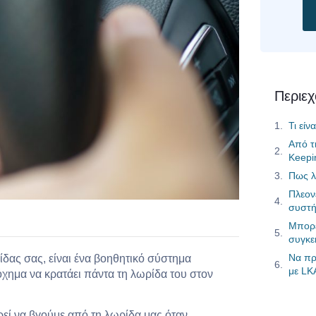
Περιε
Τι είν
Από τ
Keepi
Πως λ
Πλεον
συστή
Μπορε
συγκε
Να πρ
ίδας σας, είναι ένα βοηθητικό σύστημα
με LK
ημα να κρατάει πάντα τη λωρίδα του στον
εί να βγούμε από τη λωρίδα μας όταν