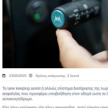
23/05/2025
Χρόνος ανάγνωσης:
2
λεπτά
Το lane keeping assist ή αλλιώς σύστημα διατήρησης της λωρ
ασφαλείας που προσφέρει υποβοήθηση στον οδηγό ώστε το όχ
αυτοκινητόδρομο.
Είτε λόγω κούρασης είτε λόγω απροσεξίας, πολύ εύκολα μπορ