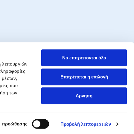
ωμένοι
Να επιτρέπονται όλα
εξελίξεις στον χώρο της ασφάλισης.
ή λειτουργιών
πληροφορίες
ΕΓΓΡΑΦΗ
Επιτρέπεται η επιλογή
ν μέσων,
βάνω Προσφορές, Ενημερώσεις &
ρίες που
ές για τα προϊόντα και τις υπηρεσίες
ρήση των
et AE και δηλώνω ότι ενημερώθηκα
Άρνηση
ορρήτου της money market AE..
ς προώθησης
Προβολή λεπτομερειών