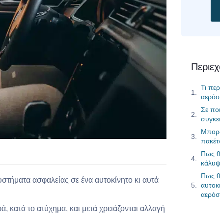
Περιε
Τι πε
αερόσ
Σε πο
συγκε
Μπορώ
πακέτ
Πως θ
κάλυψ
Πως θ
συστήματα ασφαλείας σε ένα αυτοκίνητο κι αυτά
αυτοκ
αερόσ
ά, κατά το ατύχημα, και μετά χρειάζονται αλλαγή