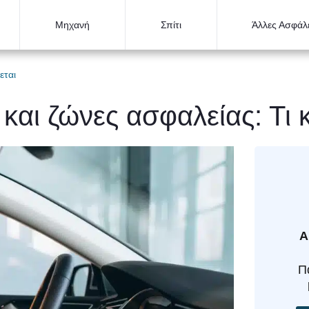
Μηχανή
Σπίτι
Άλλες Ασφάλε
εται
αι ζώνες ασφαλείας: Τι 
Α
Π