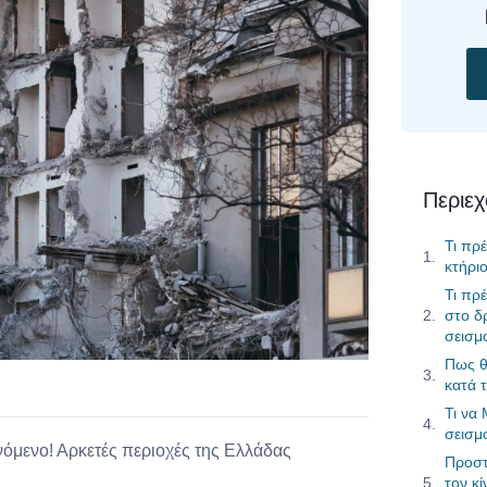
Περιε
Τι πρέ
κτήρι
Τι πρέ
στο δ
σεισμ
Πως θ
κατά 
Τι να
σεισμ
νόμενο! Αρκετές περιοχές της Ελλάδας
Προστ
τον κ