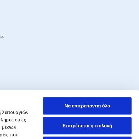
ίες
ωμένοι
Να επιτρέπονται όλα
εξελίξεις στον χώρο της ασφάλισης.
ή λειτουργιών
πληροφορίες
ΕΓΓΡΑΦΗ
Επιτρέπεται η επιλογή
ν μέσων,
βάνω Προσφορές, Ενημερώσεις &
ρίες που