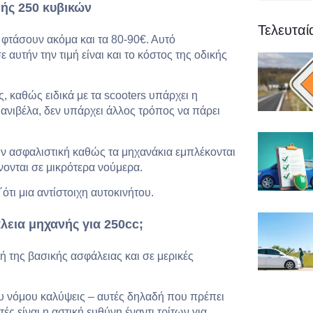
νής 250 κυβικών
Τελευτα
α φτάσουν ακόμα και τα 80-90€. Αυτό
αυτήν την τιμή είναι και το κόστος της οδικής
, καθώς ειδικά με τα scooters υπάρχει η
ανιβέλα, δεν υπάρχει άλλος τρόπος να πάρει
την ασφαλιστική καθώς τα μηχανάκια εμπλέκονται
νονται σε μικρότερα νούμερα.
ότι μια αντίστοιχη αυτοκινήτου.
λεια μηχανής για 250
cc
;
ή της βασικής ασφάλειας και σε μερικές
ου νόμου καλύψεις – αυτές δηλαδή που πρέπει
ές είναι η αστική ευθύνη έναντι τρίτων για