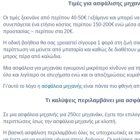
Τιμές για ασφάλισης μηχα
Οι τιμές ξεκινάνε από περίπου 40-50€ / εξάμηνο και μπορεί ν
συνεπάγεται ένα ετήσιο κόστος περίπου 150-200€ ενώ μέσα σε 
προστασίας – περίπου στα 20€.
Η οδική βοήθεια θα σας χρειαστεί σίγουρα 1 φορά στη ζωή σας
περίπτωση να μείνετε από μπαταρία και καθώς δε διαθέτουν μ
μπρος πέρα από καλώδια.
Μια ασφάλεια για μηχανάκι εγκυμονεί μικρότερο κίνδυνο για 
όλο και λιγότερο σε ατυχήματα ενώ και οι αποζημιώσεις κυμαί
Γι’αυτό το λόγο η
ασφάλεια μηχανής
είναι πάντα πιο φθηνή απ΄
Τι καλύψεις περιλαμβάνει μια ασφά
Σε μια ασφάλεια μηχανής για 250cc μηχανάκι, έχετε την επιλογ
περιπτώσεις ίσως την ασφάλεια μηχανής με κλοπή.
Η βασική ασφάλιση περιλαμβάνει όλες τις υποχρεωτικές εκ τ
να έχετε για να κινείστε νόμιμα στους δρόμους. Οι καλύψεις αυτ