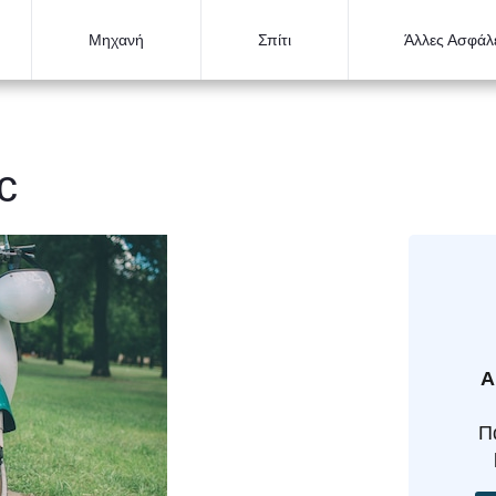
Μηχανή
Σπίτι
Άλλες Ασφάλε
c
Α
Π