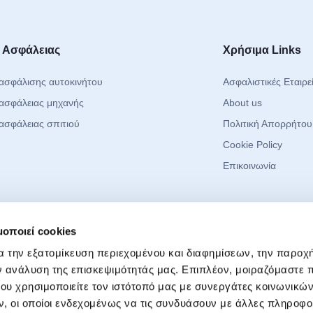
 Ασφάλειας
Χρήσιμα Links
ασφάλισης αυτοκινήτου
Ασφαλιστικές Εταιρε
ασφάλειας μηχανής
About us
ασφάλειας σπιτιού
Πολιτική Απορρήτου
Cookie Policy
Επικοινωνία
 Media
Μείνετε Ενημερ
μοποιεί cookies
Νέα, συμβουλές και 
α την εξατομίκευση περιεχομένου και διαφημίσεων, την παροχ
book
ν ανάλυση της επισκεψιμότητάς μας. Επιπλέον, μοιραζόμαστε 
agram
ου χρησιμοποιείτε τον ιστότοπό μας με συνεργάτες κοινωνικώ
ok
Επιθυμώ να λαμ
, οι οποίοι ενδεχομένως να τις συνδυάσουν με άλλες πληροφο