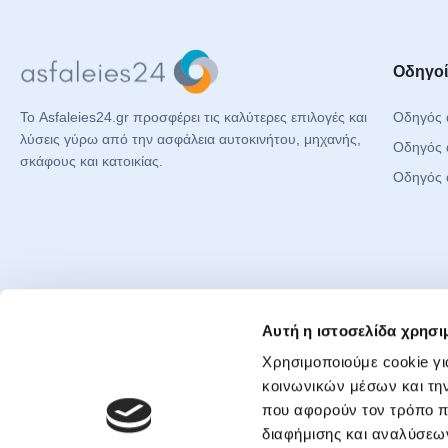
Οδηγοί
Οδηγός 
Το Asfaleies24.gr προσφέρει τις καλύτερες επιλογές και
λύσεις γύρω από την ασφάλεια αυτοκινήτου, μηχανής,
Οδηγός 
σκάφους και κατοικίας.
Οδηγός 
Έγγραφα & Πληροφορίες
Social
Αυτή η ιστοσελίδα χρησι
Πολιτική Απορρήτου
Χρησιμοποιούμε cookie γι
Face
Cookie Policy
κοινωνικών μέσων και τη
Inst
που αφορούν τον τρόπο π
Προσυμβατική ενημέρωση
TikT
διαφήμισης και αναλύσεων
Δήλωση Προσβασιμότητας