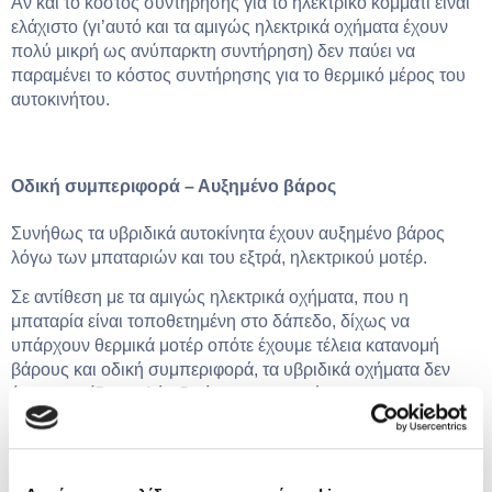
Αν και το κόστος συντήρησης για το ηλεκτρικό κομμάτι είναι
ελάχιστο (γι’αυτό και τα αμιγώς ηλεκτρικά οχήματα έχουν
πολύ μικρή ως ανύπαρκτη συντήρηση) δεν παύει να
παραμένει το κόστος συντήρησης για το θερμικό μέρος του
αυτοκινήτου.
Οδική συμπεριφορά – Αυξημένο βάρος
Συνήθως τα υβριδικά αυτοκίνητα έχουν αυξημένο βάρος
λόγω των μπαταριών και του εξτρά, ηλεκτρικού μοτέρ.
Σε αντίθεση με τα αμιγώς ηλεκτρικά οχήματα, που η
μπαταρία είναι τοποθετημένη στο δάπεδο, δίχως να
υπάρχουν θερμικά μοτέρ οπότε έχουμε τέλεια κατανομή
βάρους και οδική συμπεριφορά, τα υβριδικά οχήματα δεν
έχουν την ίδια, καλή οδική συμπεριφορά.
Πέρα από τα αρκετά πλεονεκτήματα, βλέπουμε σε ένα
υβριδικό αυτοκίνητο και αρκετά μειονεκτήματα. Αν θέλετε να
κάνετε τη μετάβαση σε εναλλακτικές μορφές καυσίμου, η