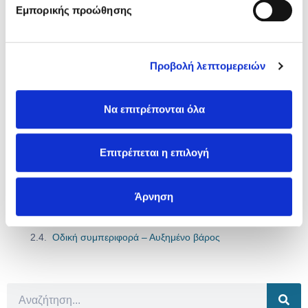
καλύτερη τιμή.
Εμπορικής προώθησης
Ασφαλίσου Εδώ
Προβολή λεπτομερειών
Να επιτρέπονται όλα
Περιεχόμενα άρθρου
Τα μειονεκτήματα για ένα υβριδικό αυτοκίνητο
Επιτρέπεται η επιλογή
Υψηλό κόστος απόκτησης
Χαμηλή ισχύς κινητήρα
Άρνηση
Συνδυασμένη ισχύ για λίγα χιλιόμετρα
Υψηλό κόστος συντήρησης
Οδική συμπεριφορά – Αυξημένο βάρος