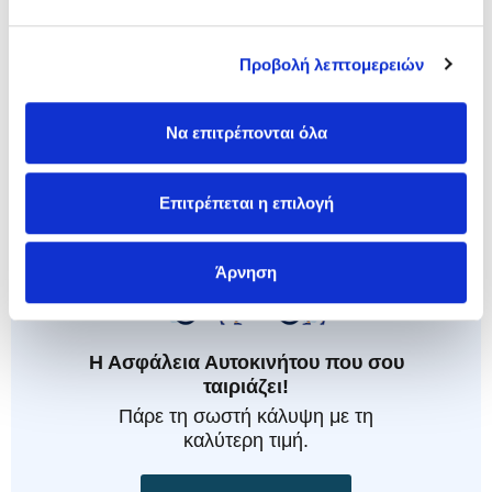
αυτοκίνητο παρκαρισμένο για ώρα σε αυτό το υψηλό
ποσοστό της μπαταρίας!
Προβολή λεπτομερειών
Πέρα από συμβουλές για τα ηλεκτρικά αυτοκίνητα, το
asfaleies24 σου προσφέρει και τη δυνατότητα να συγκρίνεις
τιμές στις ασφάλειες αυτοκινήτου και να βρεις τη φθηνότερη
Να επιτρέπονται όλα
ασφάλεια ηλεκτρικού αυτοκινήτου
, μέσα σε 1 λεπτό από
οποιαδήποτε συσκευή έχει πρόσβαση στο ίντερνετ!
Επιτρέπεται η επιλογή
Άρνηση
Η Ασφάλεια Αυτοκινήτου που σου
ταιριάζει!
Πάρε τη σωστή κάλυψη με τη
καλύτερη τιμή.