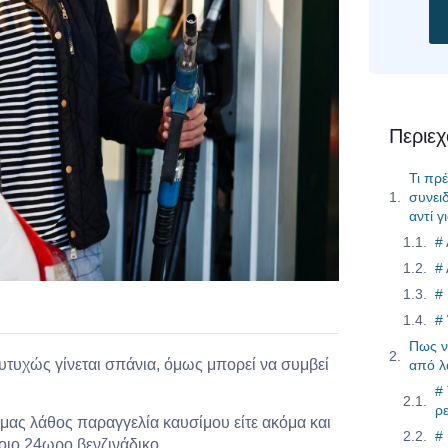
Περιε
Τι πρ
συνει
αντί γ
#
#
#
#
Πως ν
ευτυχώς γίνεται σπάνια, όμως μπορεί να συμβεί
από λ
#
ρ
 μας λάθος παραγγελία καυσίμου είτε ακόμα και
#
ιο 24ωρο βενζινάδικο.