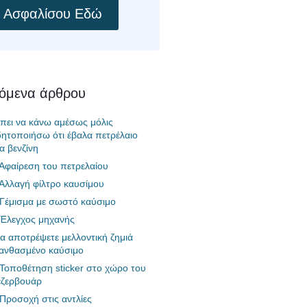
Ασφαλίσου Εδώ
χόμενα άρθρου
έπει να κάνω αμέσως μόλις
δητοποιήσω ότι έβαλα πετρέλαιο
ια βενζίνη
 Αφαίρεση του πετρελαίου
 Αλλαγή φίλτρο καυσίμου
 Γέμισμα με σωστό καύσιμο
 Έλεγχος μηχανής
α αποτρέψετε μελλοντική ζημιά
ανθασμένο καύσιμο
 Τοποθέτηση sticker στο χώρο του
εζερβουάρ
 Προσοχή στις αντλίες