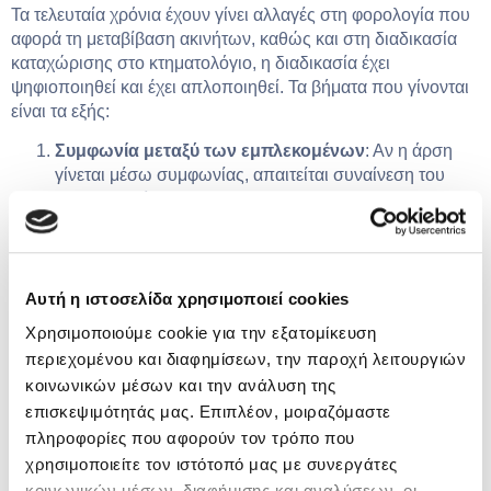
Τα τελευταία χρόνια έχουν γίνει αλλαγές στη φορολογία που
αφορά τη μεταβίβαση ακινήτων, καθώς και στη διαδικασία
καταχώρισης στο κτηματολόγιο, η διαδικασία έχει
ψηφιοποιηθεί και έχει απλοποιηθεί. Τα βήματα που γίνονται
είναι τα εξής:
Συμφωνία μεταξύ των εμπλεκομένων
: Αν η άρση
γίνεται μέσω συμφωνίας, απαιτείται συναίνεση του
επικαρπωτή.
Σύνταξη συμβολαιογραφικής πράξης
: Ο
συμβολαιογράφος συντάσσει το σχετικό έγγραφο
μεταβίβασης.
Καταβολή φόρων και τελών
: Οποιοσδήποτε φόρος
Αυτή η ιστοσελίδα χρησιμοποιεί cookies
μεταβίβασης ή άλλες οικονομικές υποχρεώσεις πρέπει
Χρησιμοποιούμε cookie για την εξατομίκευση
να εξοφληθούν.
περιεχομένου και διαφημίσεων, την παροχή λειτουργιών
Μεταγραφή στο υποθηκοφυλακείο ή
κοινωνικών μέσων και την ανάλυση της
κτηματολόγιο
: Η πράξη καταχωρίζεται επίσημα ώστε
επισκεψιμότητάς μας. Επιπλέον, μοιραζόμαστε
να ολοκληρωθεί η διαδικασία.
πληροφορίες που αφορούν τον τρόπο που
Καλό είναι πάντως αν είστε σε μία τέτοια διαδικασία να
χρησιμοποιείτε τον ιστότοπό μας με συνεργάτες
συμβουλευτείτε ένα δικηγόρο και έναν συμβολαιογράφο για
να μη βρεθείτε μπροστά σε δυσάρεστες εκπλήξεις.
κοινωνικών μέσων, διαφήμισης και αναλύσεων, οι