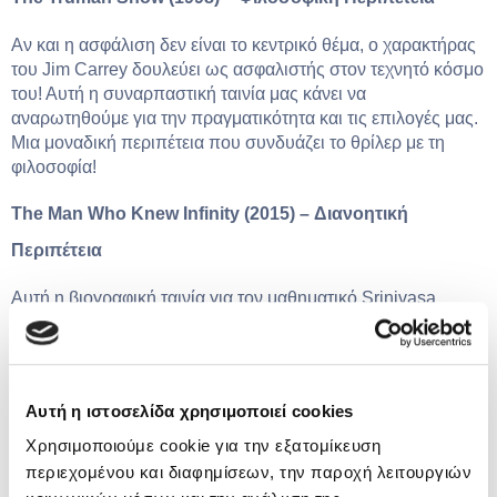
Αν και η ασφάλιση δεν είναι το κεντρικό θέμα, ο χαρακτήρας
του Jim Carrey δουλεύει ως ασφαλιστής στον τεχνητό κόσμο
του! Αυτή η συναρπαστική ταινία μας κάνει να
αναρωτηθούμε για την πραγματικότητα και τις επιλογές μας.
Μια μοναδική περιπέτεια που συνδυάζει το θρίλερ με τη
φιλοσοφία!
The Man Who Knew Infinity (2015) – Διανοητική
Περιπέτεια
Αυτή η βιογραφική ταινία για τον μαθηματικό Srinivasa
Ramanujan αγγίζει τον τρόπο που η ανθρώπινη ιδιοφυΐα
μπορεί να υπερβεί τα όρια. Με συγκλονιστική ερμηνεία από
τον Dev Patel, αυτή η ταινία αποκαλύπτει τον αγώνα του
Ramanujan να αναγνωριστεί σε έναν κόσμο που συχνά
Αυτή η ιστοσελίδα χρησιμοποιεί cookies
υποτιμά τους διαφορετικούς. Ένα εμπνευσμένο ταξίδι
γεμάτο μαθηματικό μεγαλείο και συναισθηματική δύναμη!
Χρησιμοποιούμε cookie για την εξατομίκευση
περιεχομένου και διαφημίσεων, την παροχή λειτουργιών
Good Will Hunting (1997) – Δραματική Αναζήτηση