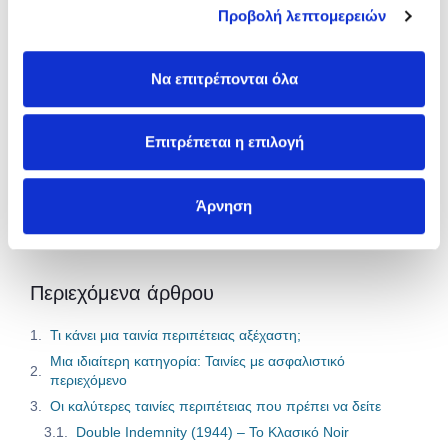
Προβολή λεπτομερειών
Η Ασφάλεια Αυτοκινήτου που σου
ταιριάζει!
Να επιτρέπονται όλα
Πάρε τη σωστή κάλυψη με τη
καλύτερη τιμή.
Επιτρέπεται η επιλογή
Ασφαλίσου Εδώ
Άρνηση
Περιεχόμενα άρθρου
Τι κάνει μια ταινία περιπέτειας αξέχαστη;
Μια ιδιαίτερη κατηγορία: Ταινίες με ασφαλιστικό
περιεχόμενο
Οι καλύτερες ταινίες περιπέτειας που πρέπει να δείτε
Double Indemnity (1944) – Το Κλασικό Noir