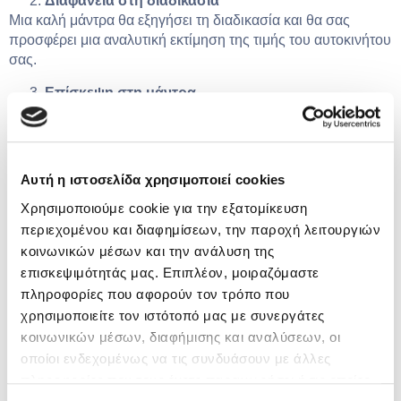
Διαφάνεια στη διαδικασία
Μια καλή μάντρα θα εξηγήσει τη διαδικασία και θα σας
προσφέρει μια αναλυτική εκτίμηση της τιμής του αυτοκινήτου
σας.
Επίσκεψη στη μάντρα
Μια επίσκεψη θα σας δώσει την ευκαιρία να αξιολογήσετε
προσωπικά το επίπεδο εξυπηρέτησης.
Αυτή η ιστοσελίδα χρησιμοποιεί cookies
Πώληση αυτοκινήτου & ασφάλεια αυτοκινήτου:
Χρησιμοποιούμε cookie για την εξατομίκευση
περιεχομένου και διαφημίσεων, την παροχή λειτουργιών
Τι ισχύει
κοινωνικών μέσων και την ανάλυση της
επισκεψιμότητάς μας. Επιπλέον, μοιραζόμαστε
Όταν πουλάτε ένα αυτοκίνητο, είναι σημαντικό να
πληροφορίες που αφορούν τον τρόπο που
κατανοήσετε τι γίνεται με την
ασφάλεια αυτοκινήτου
.
χρησιμοποιείτε τον ιστότοπό μας με συνεργάτες
Η ασφάλεια σταματά να είναι σε ισχύ 30 ημέρες μετά τη
κοινωνικών μέσων, διαφήμισης και αναλύσεων, οι
μεταβίβαση του αυτοκινήτου. Για τις υπόλοιπες ημέρες μέχρι
οποίοι ενδεχομένως να τις συνδυάσουν με άλλες
τη λήξη του συμβολαίου, επικοινωνήστε με την ασφαλιστική
πληροφορίες που τους έχετε παραχωρήσει ή τις οποίες
σας για να επιστρέψει το ποσό που αναλογεί.