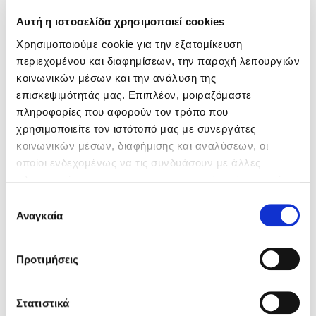
Αυτή η ιστοσελίδα χρησιμοποιεί cookies
Η Ασφάλεια Αυτοκινήτου που σου
ταιριάζει!
Χρησιμοποιούμε cookie για την εξατομίκευση
περιεχομένου και διαφημίσεων, την παροχή λειτουργιών
Πάρε τη σωστή κάλυψη με τη
καλύτερη τιμή.
κοινωνικών μέσων και την ανάλυση της
επισκεψιμότητάς μας. Επιπλέον, μοιραζόμαστε
πληροφορίες που αφορούν τον τρόπο που
Ασφαλίσου Εδώ
χρησιμοποιείτε τον ιστότοπό μας με συνεργάτες
κοινωνικών μέσων, διαφήμισης και αναλύσεων, οι
οποίοι ενδεχομένως να τις συνδυάσουν με άλλες
πληροφορίες που τους έχετε παραχωρήσει ή τις οποίες
έχουν συλλέξει σε σχέση με την από μέρους σας χρήση
Περιεχόμενα άρθρου
Επιλογή
των υπηρεσιών τους.
Αναγκαία
συγκατάθεσης
Βήμα 1ο
Βήμα 2ο
Προτιμήσεις
Βήμα 3ο
Η συμβολή του asfaleies24
Στατιστικά