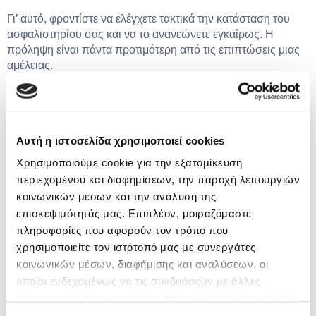
Γι’ αυτό, φροντίστε να ελέγχετε τακτικά την κατάσταση του
ασφαλιστηρίου σας και να το ανανεώνετε εγκαίρως. Η
πρόληψη είναι πάντα προτιμότερη από τις επιπτώσεις μιας
αμέλειας.
Θέλετε να ξέρετε πάντα ότι το αυτοκίνητό σας είναι
ασφαλισμένο; Κάντε την ανανέωση εύκολα και γρήγορα
online, σε λίγα μόνο λεπτά, μέσα από το Asfaleies24 και
εξασφαλίστε την ηρεμία σας σήμερα!
Αυτή η ιστοσελίδα χρησιμοποιεί cookies
Χρησιμοποιούμε cookie για την εξατομίκευση
περιεχομένου και διαφημίσεων, την παροχή λειτουργιών
κοινωνικών μέσων και την ανάλυση της
επισκεψιμότητάς μας. Επιπλέον, μοιραζόμαστε
πληροφορίες που αφορούν τον τρόπο που
χρησιμοποιείτε τον ιστότοπό μας με συνεργάτες
κοινωνικών μέσων, διαφήμισης και αναλύσεων, οι
Η Ασφάλεια Αυτοκινήτου που σου
ταιριάζει!
οποίοι ενδεχομένως να τις συνδυάσουν με άλλες
πληροφορίες που τους έχετε παραχωρήσει ή τις οποίες
Πάρε τη σωστή κάλυψη με τη
έχουν συλλέξει σε σχέση με την από μέρους σας χρήση