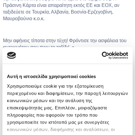
Πράσινη Κάρτα είναι απαραίτητη εκτός ΕΕ και ΕΟΧ, αν
ταξιδεύετε σε Τουρκία, Αλβανία, Βοσνία-Ερζεγοβίνη,
Μαυροβούνιο κ.ο.κ.
Μην αφήνεις τίποτα στην τύχη! Φρόντισε την ασφάλεια του
αυτοκινήτου σου πριν το ταξίδι! 🚗
Με την κατάλληλη
ασφάλεια αυτοκινήτου
, έχεις το κεφάλι
σου ήσυχο όπου κι αν ταξιδεύεις στην Ελλάδα ή στο
εξωτερικό.
Αυτή η ιστοσελίδα χρησιμοποιεί cookies
Σύγκρινε εύκολα τιμές και κάλυψη από τις κορυφαίες
ασφαλιστικές εταιρείες και βρες το συμβόλαιο που σου
Χρησιμοποιούμε cookie για την εξατομίκευση
ταιριάζει μέσα σε λίγα λεπτά, μέσα από το
asfaleies24.gr
!
περιεχομένου και διαφημίσεων, την παροχή λειτουργιών
κοινωνικών μέσων και την ανάλυση της
επισκεψιμότητάς μας. Επιπλέον, μοιραζόμαστε
πληροφορίες που αφορούν τον τρόπο που
χρησιμοποιείτε τον ιστότοπό μας με συνεργάτες
κοινωνικών μέσων, διαφήμισης και αναλύσεων, οι