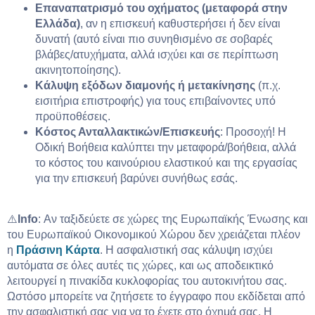
Επαναπατρισμό του οχήματος (μεταφορά στην
Ελλάδα)
, αν η επισκευή καθυστερήσει ή δεν είναι
δυνατή (αυτό είναι πιο συνηθισμένο σε σοβαρές
βλάβες/ατυχήματα, αλλά ισχύει και σε περίπτωση
ακινητοποίησης).
Κάλυψη εξόδων διαμονής ή μετακίνησης
(π.χ.
εισιτήρια επιστροφής) για τους επιβαίνοντες υπό
προϋποθέσεις.
Κόστος Ανταλλακτικών/Επισκευής
: Προσοχή! Η
Οδική Βοήθεια καλύπτει την μεταφορά/βοήθεια, αλλά
το κόστος του καινούριου ελαστικού και της εργασίας
για την επισκευή βαρύνει συνήθως εσάς.
⚠️
Info
: Αν ταξιδεύετε σε χώρες της Ευρωπαϊκής Ένωσης και
του Ευρωπαϊκού Οικονομικού Χώρου δεν χρειάζεται πλέον
η
Πράσινη Κάρτα
. Η ασφαλιστική σας κάλυψη ισχύει
αυτόματα σε όλες αυτές τις χώρες, και ως αποδεικτικό
λειτουργεί η πινακίδα κυκλοφορίας του αυτοκινήτου σας.
Ωστόσο μπορείτε να ζητήσετε το έγγραφο που εκδίδεται από
την ασφαλιστική σας για να το έχετε στο όχημά σας. Η