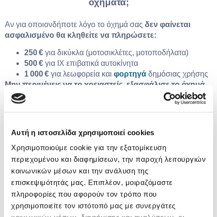
οχήματα;
Αν για οποιονδήποτε λόγο το όχημά σας
δεν φαίνεται
ασφαλισμένο θα κληθείτε να πληρώσετε:
250 €
για δικύκλα (μοτοσικλέτες, μοτοποδήλατα)
500 €
για ΙΧ επιβατικά αυτοκίνητα
1 000 €
για λεωφορεία και
φορτηγά
δημόσιας χρήσης
Μην περιμένεις να το χρειαστείς, εξασφάλισε το όχημά
σου σήμερα!
Στο
asfaleies24
μπορείς να συγκρίνεις τιμές,
να επιλέξεις την κάλυψη που σου ταιριάζει και να εκδώσεις
το ασφαλιστήριο σου
άμεσα
online
, χωρίς ταλαιπωρία.
Αυτή η ιστοσελίδα χρησιμοποιεί cookies
Χρησιμοποιούμε cookie για την εξατομίκευση
περιεχομένου και διαφημίσεων, την παροχή λειτουργιών
κοινωνικών μέσων και την ανάλυση της
επισκεψιμότητάς μας. Επιπλέον, μοιραζόμαστε
πληροφορίες που αφορούν τον τρόπο που
χρησιμοποιείτε τον ιστότοπό μας με συνεργάτες