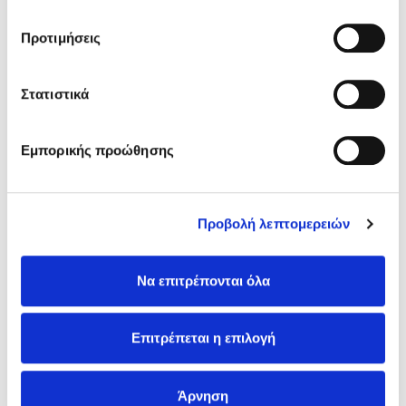
Έξυπνη κλειδαριά
Προτιμήσεις
Εφαρμογές τηλεπαρακολούθησης
Αυτόματη ειδοποίηση αστυνομίας
Στατιστικά
Προστατεύστε το σπίτι σας σήμερα!
Εμπορικής προώθησης
Τώρα που γνωρίζετε πότε είναι πιο πιθανό να δράσουν οι
κλέφτες, μπορείτε να πάρετε τα απαραίτητα μέτρα
προστασίας! Θυμηθείτε: η πρόληψη είναι πάντα καλύτερη
Προβολή λεπτομερειών
από την αντιμετώπιση των συνεπειών.
Εκτός από τα μέτρα ασφάλειας, μην ξεχνάτε την
ασφάλεια
Να επιτρέπονται όλα
κατοικίας
! Μια καλή ασφαλιστική κάλυψη σας προστατεύει
από τυχόν οικονομικές ζημιές.
Μέσα από το Asfaleies24 μπορείτε να συγκρίνετε τιμές στην
Επιτρέπεται η επιλογή
ασφάλεια σπιτιού από 29 διαφορετικές εταιρείες!
Προστατέψτε το σπίτι σας με τις καλύτερες τιμές της αγοράς.
Άρνηση