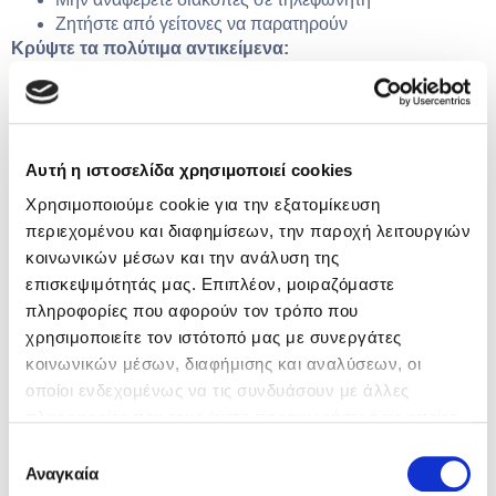
Ζητήστε από γείτονες να παρατηρούν
Κρύψτε τα πολύτιμα αντικείμενα:
Μην αφήνετε πολύτιμα αντικείμενα ορατά
Χρησιμοποιήστε χρηματοκιβώτιο
Αποφύγετε τις προβολές πλούτου
Συνεργαστείτε με τους γείτονες:
Αυτή η ιστοσελίδα χρησιμοποιεί cookies
Δημιουργήστε γειτονική επιτήρηση
Χρησιμοποιούμε cookie για την εξατομίκευση
Ανταλλάξτε τηλέφωνα επικοινωνίας
περιεχομένου και διαφημίσεων, την παροχή λειτουργιών
Ενημερώστε για υπόπτες κινήσεις
κοινωνικών μέσων και την ανάλυση της
επισκεψιμότητάς μας. Επιπλέον, μοιραζόμαστε
πληροφορίες που αφορούν τον τρόπο που
Σύγχρονα συστήματα προστασίας
χρησιμοποιείτε τον ιστότοπό μας με συνεργάτες
κοινωνικών μέσων, διαφήμισης και αναλύσεων, οι
Βασικό πακέτο ασφάλειας:
οποίοι ενδεχομένως να τις συνδυάσουν με άλλες
Σύστημα συναγερμού
πληροφορίες που τους έχετε παραχωρήσει ή τις οποίες
Κάμερες παρακολούθησης
έχουν συλλέξει σε σχέση με την από μέρους σας χρήση
Επιλογή
Ανιχνευτές κίνησης
των υπηρεσιών τους.
Αναγκαία
συγκατάθεσης
Προχωρημένες λύσεις: