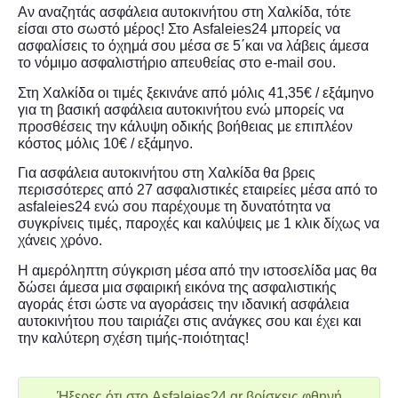
Αν αναζητάς ασφάλεια αυτοκινήτου στη Χαλκίδα, τότε
είσαι στο σωστό μέρος! Στο Asfaleies24 μπορείς να
ασφαλίσεις το όχημά σου μέσα σε 5΄και να λάβεις άμεσα
το νόμιμο ασφαλιστήριο απευθείας στο e-mail σου.
Στη Χαλκίδα οι τιμές ξεκινάνε από μόλις 41,35€ / εξάμηνο
για τη βασική ασφάλεια αυτοκινήτου ενώ μπορείς να
προσθέσεις την κάλυψη οδικής βοήθειας με επιπλέον
κόστος μόλις 10€ / εξάμηνο.
Για ασφάλεια αυτοκινήτου στη Χαλκίδα θα βρεις
περισσότερες από 27 ασφαλιστικές εταιρείες μέσα από το
asfaleies24 ενώ σου παρέχουμε τη δυνατότητα να
συγκρίνεις τιμές, παροχές και καλύψεις με 1 κλικ δίχως να
χάνεις χρόνο.
Η αμερόληπτη σύγκριση μέσα από την ιστοσελίδα μας θα
δώσει άμεσα μια σφαιρική εικόνα της ασφαλιστικής
αγοράς έτσι ώστε να αγοράσεις την ιδανική ασφάλεια
αυτοκινήτου που ταιριάζει στις ανάγκες σου και έχει και
την καλύτερη σχέση τιμής-ποιότητας!
Ήξερες ότι στο Asfaleies24.gr βρίσκεις φθηνή