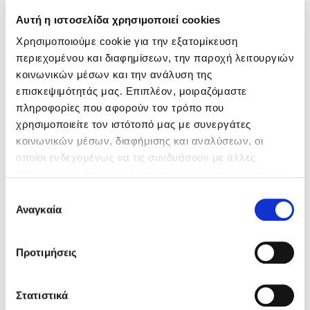
χρειαστείς όπως ένα μηχανικό ή ηλεκτρολογικό
Αυτή η ιστοσελίδα χρησιμοποιεί cookies
πρόβλημα.
Χρησιμοποιούμε cookie για την εξατομίκευση
Νομική προστασία
περιεχομένου και διαφημίσεων, την παροχή λειτουργιών
Θραύση κρυστάλλων
κοινωνικών μέσων και την ανάλυση της
επισκεψιμότητάς μας. Επιπλέον, μοιραζόμαστε
Προσωπικό ατύχημα με κόστος μόλις 3€ / έτος!
πληροφορίες που αφορούν τον τρόπο που
χρησιμοποιείτε τον ιστότοπό μας με συνεργάτες
κοινωνικών μέσων, διαφήμισης και αναλύσεων, οι
οποίοι ενδεχομένως να τις συνδυάσουν με άλλες
πληροφορίες που τους έχετε παραχωρήσει ή τις οποίες
έχουν συλλέξει σε σχέση με την από μέρους σας χρήση
Επιλογή
των υπηρεσιών τους.
Αναγκαία
συγκατάθεσης
Προτιμήσεις
Στατιστικά
Γιατί να επιλέξεις το Asfaleies24